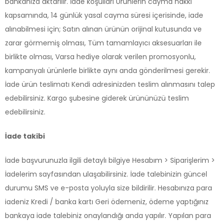
bankanıza aktarılır. İade koşulları Ürünlerin cayma hakkı
kapsamında, 14 günlük yasal cayma süresi içerisinde, iade
alınabilmesi için; Satın alınan ürünün orijinal kutusunda ve
zarar görmemiş olması, Tüm tamamlayıcı aksesuarları ile
birlikte olması, Varsa hediye olarak verilen promosyonlu,
kampanyalı ürünlerle birlikte aynı anda gönderilmesi gerekir.
İade ürün teslimatı Kendi adresinizden teslim alınmasını talep
edebilirsiniz. Kargo şubesine giderek ürününüzü teslim
edebilirsiniz.
İade takibi
İade başvurunuzla ilgili detaylı bilgiye Hesabım > Siparişlerim >
İadelerim sayfasından ulaşabilirsiniz. İade talebinizin güncel
durumu SMS ve e-posta yoluyla size bildirilir. Hesabınıza para
iadeniz Kredi / banka kartı Geri ödemeniz, ödeme yaptığınız
bankaya iade talebiniz onaylandığı anda yapılır. Yapılan para