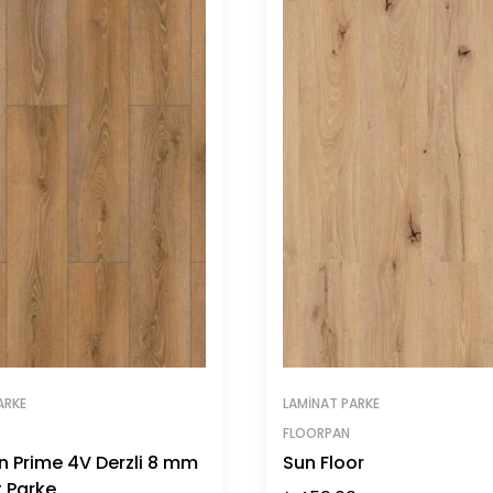
ARKE
LAMINAT PARKE
FLOORPAN
n Prime 4V Derzli 8 mm
Sun Floor
 Parke