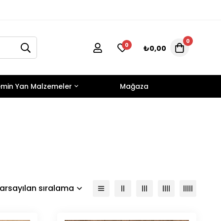
0
0
₺
0,00
min Yan Malzemeler
Mağaza
arsayılan sıralama