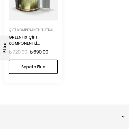
ÇIFT KOMPENANTLI TUTKAL
GREENFIX ÇİFT
KOMPONENTLİ
Filtre
POLİÜRETAN PARKE
₺
720,00
₺
690,00
YAPIŞTIRICISI GF-192-PY
(9+1)
Sepete Ekle