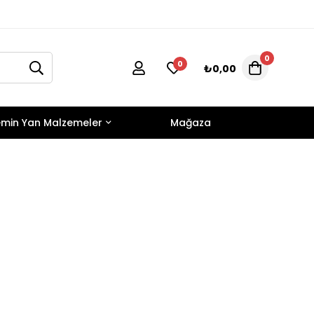
0
0
₺
0,00
min Yan Malzemeler
Mağaza