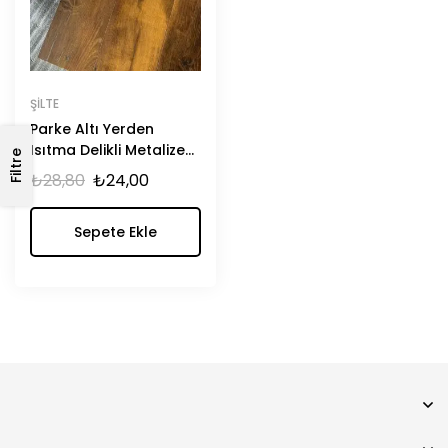
ŞILTE
Parke Altı Yerden
Isıtma Delikli Metalize
Filtre
Folyolu Şilte
₺
28,80
₺
24,00
Sepete Ekle